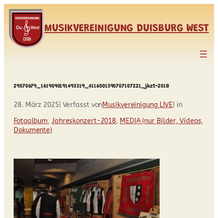
Zum
Inhalt
MUSIKVEREINIGUNG DUISBURG WEST
springen
29570679_1619090191493319_4116501395707107221_jkzt-2018
28. März 2025
| Verfasst von
Musikvereinigung LIVE
| in
Fotoalbum
, 
Jahreskonzert-2018
, 
MEDIA (nur Bilder, Videos,
Dokumente)