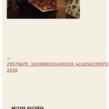
←
29570679_1619090191493319_4116501395707
2018
WEITERE BEITRÄGE